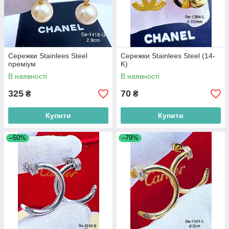
Сережки Stainlees Steel
Сережки Stainlees Steel (14-
преміум
K)
В наявності
В наявності
325
70
₴
₴
Купити
Купити
–50%
–79%