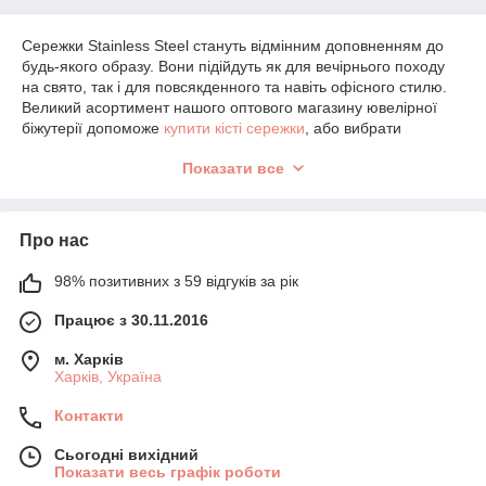
Сережки Stainless Steel стануть відмінним доповненням до
будь-якого образу. Вони підійдуть як для вечірнього походу
на свято, так і для повсякденного та навіть офісного стилю.
Великий асортимент нашого оптового магазину ювелірної
біжутерії допоможе
купити кісті сережки
, або вибрати
stainless steel сережки, досить швидко і за доступною ціною!
Показати все
Як оформити замовлення на сережки -
Stainless Steel
Про нас
У нашому магазині ви знайдете не лише сережки із медичної
сталі, а й усю біжутерію. Ви можете оформити замовлення
98% позитивних з 59 відгуків за рік
онлайн на сайті, так і по телефону. Залиште всі необхідні
дані, щоб наші менеджери змогли зв'язатися з вами та
Працює з 30.11.2016
підтвердити замовлення. Якщо ви хочете купити сережки з
нержавіючої сталі по Україні, наприклад, з доставкою до
м. Харків
Києва, Одеси, Львова та інших міст, тоді попередньо уточніть
Харків, Україна
номер відділення Нової Пошти. Якщо ви проживаєте в м.
Харків, ви можете після оформлення замовлення, під'їхати
Контакти
та забрати замовлення самостійно.
Сьогодні вихідний
Оскільки нам важливо, щоб наші клієнти були задоволені
Показати весь графік роботи
нашою спільною співпрацею, ми встановлюємо максимально