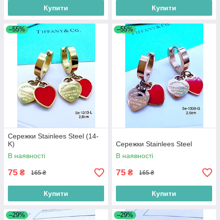
Купити
Купити
–55%
–55%
Сережки Stainlees Steel (14-
K)
Сережки Stainlees Steel
В наявності
В наявності
75
75
₴
₴
165 ₴
165 ₴
Купити
Купити
–29%
–29%