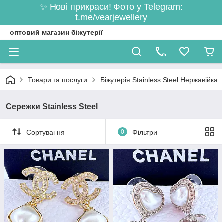
✨ Нові прикраси! Фото у Telegram:
t.me/vearjewellery
оптовий магазин біжутерії
Товари та послуги
Біжутерія Stainless Steel Нержавійка
Сережки Stainless Steel
Сортування
0
Фільтри