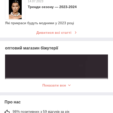
14.07.2023
Тренди сезону — 2023-2024
Які прикраси будуть модними у 2023 році
Дивитися всі статті
оптовий магазин біжутерії
VEAR — оптовий магазин
Показати все
ювелірної біжутерії
Про нас
Кулони, ланцюжки, браслети, намиста,
98% позитивних з 59 відгуків за рік