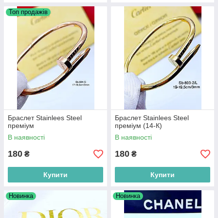
Топ продажів
Браслет Stainlees Steel
Браслет Stainlees Steel
преміум
преміум (14-К)
В наявності
В наявності
180
180
₴
₴
Купити
Купити
Новинка
Новинка