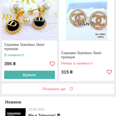
Сережки Stainlees Steel
преміум
Сережки Stainlees Steel
В наявності
преміум
395
Немає в наявності
₴
315
₴
Купити
Показати ще
Новини
02.06.2025
Ми в Telegram! 💬