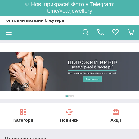
✨ Нові прикраси! Фото у Telegram:
t.me/vearjewellery
оптовий магазин біжутерії
Категорії
Новинки
Акції
Популярні групи