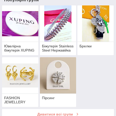
Ювелірна
Біжутерія Stainless
Брелки
біжутерія XUPING
Steel Нержавійка
FASHION
Пірсинг
JEWELLERY
Дивитися всі групи