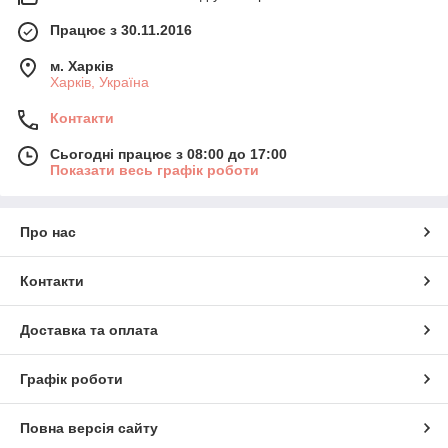
сережки та інші прикраси
Працює з 30.11.2016
15
років досвіду діяльності на українському ринку
Понад
5 000
виробів у колекції. Щотижневе оновлення
м. Харків
асортименту. Безкоштовна доставка до регіонів
Харків, Україна
України, за умови купівлі на суму від
2 000
грн.
Повернення та обмін протягом
14
днів. Знижки
5-12%
Контакти
від обсягу замовлення.
Сьогодні працює з 08:00 до 17:00
Показати весь графік роботи
Про нас
Контакти
Доставка та оплата
Графік роботи
Найпопулярніші прикраси
Повна версія сайту