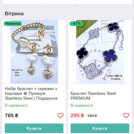
Вітрина
Новинка
–47%
Набір браслет + сережки з
перлами 💎 Преміум
Браслет Stainlees Steel
Stainless Steel | Подарунок
PREMIUM
В наявності
В наявності
785
295
₴
₴
560 ₴
Купити
Купити