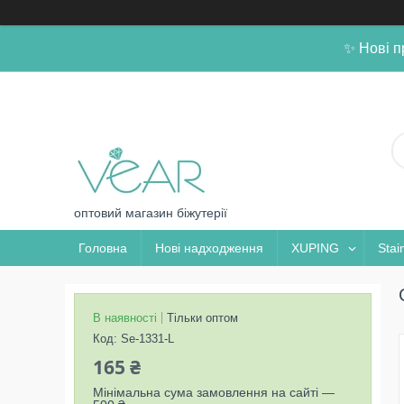
✨ Нові п
оптовий магазин біжутерії
Головна
Нові надходження
XUPING
Stai
В наявності
Тільки оптом
Код:
Se-1331-L
165 ₴
Мінімальна сума замовлення на сайті —