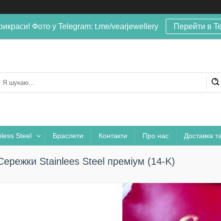
рикраси! Фото у Telegram: t.me/vearjewellery
Перейти в T
nless Steel
Браслети
Контакти
Про нас
Доставка т
Сережки Stainlees Steel преміум (14-K)