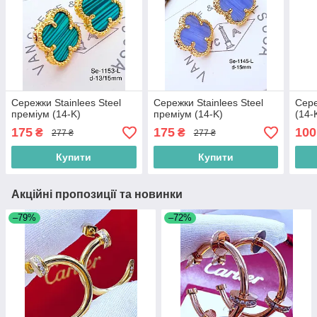
Сережки Stainlees Steel
Сережки Stainlees Steel
Сере
преміум (14-K)
преміум (14-K)
(14-
175
175
100
₴
₴
277 ₴
277 ₴
Купити
Купити
Акційні пропозиції та новинки
–79%
–72%