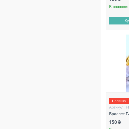
В наявност
Ку
Новинка
F
Браслет 
150 ₴