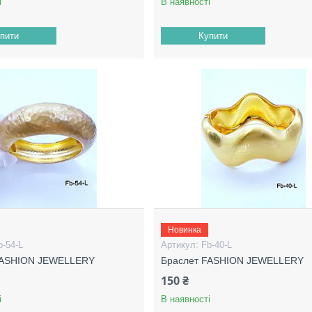
і
В наявності
пити
Купити
Новинка
b-54-L
Fb-40-L
FASHION JEWELLERY
Браслет FASHION JEWELLERY
150 ₴
і
В наявності