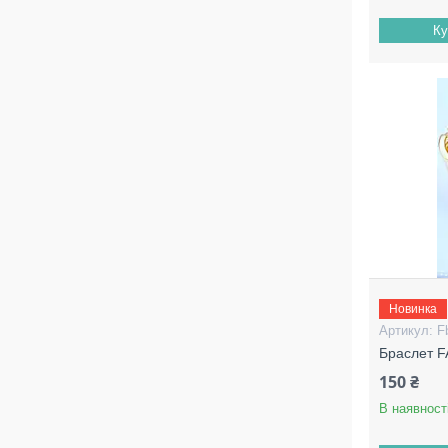
Ку
Новинка
F
Браслет 
150 ₴
В наявност