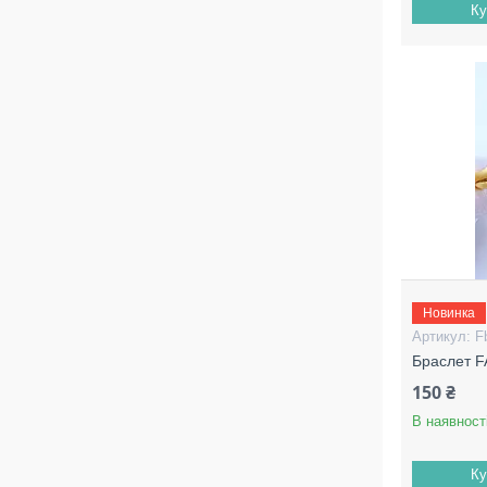
Ку
Новинка
F
Браслет 
150 ₴
В наявност
Ку