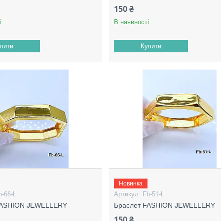
150 ₴
і
В наявності
пити
Купити
Новинка
b-66-L
Fb-51-L
FASHION JEWELLERY
Браслет FASHION JEWELLERY
150 ₴