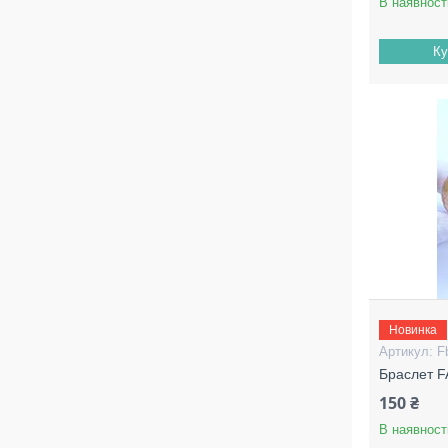
В наявност
Ку
Новинка
F
Браслет 
150 ₴
В наявност