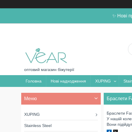
✨ Нові п
оптовий магазин біжутерії
Головна
Нові надходження
XUPING
Stai
Браслети 
Браслети Fas
XUPING
У нашій коле
Вони підійду
Stainless Steel