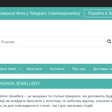
рикраси! Фото у Telegram: t.me/vearjewellery
Перейти в T
nless Steel
Браслети
Контакти
Про нас
Доставка т
FASHION JEWELLERY
hion Jewellery – це вишукані та стильні прикраси, які доповнять бу
кції ви знайдете браслети у золотому та срібному відтінку, класичн
ть як для повсякденного стилю, так і для святкових подій.