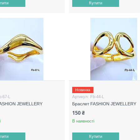
пити
Купити
Новинка
b-67-L
Fb-44-L
FASHION JEWELLERY
Браслет FASHION JEWELLERY
150 ₴
і
В наявності
пити
Купити