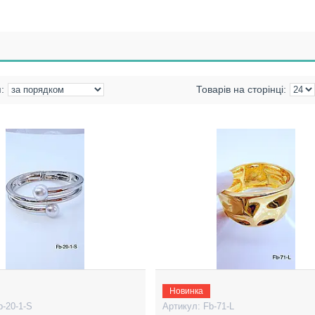
Новинка
b-20-1-S
Fb-71-L