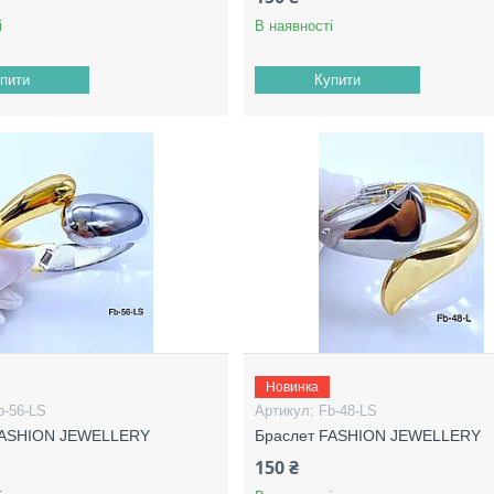
і
В наявності
пити
Купити
Новинка
b-56-LS
Fb-48-LS
FASHION JEWELLERY
Браслет FASHION JEWELLERY
150 ₴