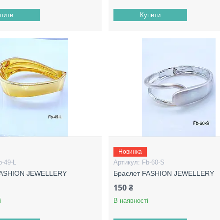
пити
Купити
Новинка
b-49-L
Fb-60-S
FASHION JEWELLERY
Браслет FASHION JEWELLERY
150 ₴
і
В наявності