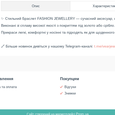
Опис
Характеристи
✨ Стильний Браслет FASHION JEWELLERY — сучасний аксесуар, щ
Виконані зі сплаву високої якості з покриттям під золото або срібло.
Прикраси легкі, комфортні у носінні та підходять як для щоденного 
🔗 Більше новинок дивіться у нашому Telegram-каналі:
t.me/vearjew
влення
Покупцям
 та оплата
Відгуки
и
Знижки
Prom.ua
Сайт створений на маркетплейсі