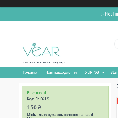
✨ Нові п
оптовий магазин біжутерії
Головна
Нові надходження
XUPING
Stai
В наявності
Код:
Fb-56-LS
150 ₴
Мінімальна сума замовлення на сайті —