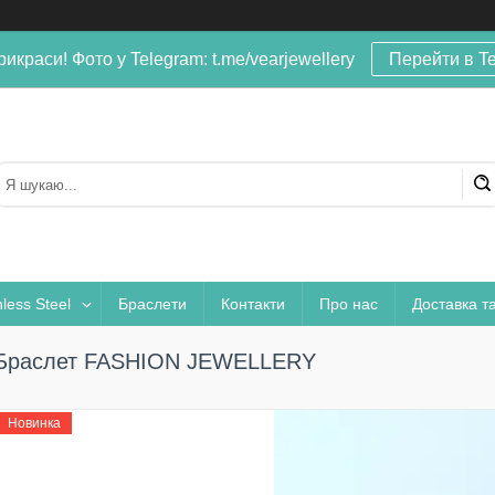
рикраси! Фото у Telegram: t.me/vearjewellery
Перейти в T
nless Steel
Браслети
Контакти
Про нас
Доставка т
Браслет FASHION JEWELLERY
Новинка