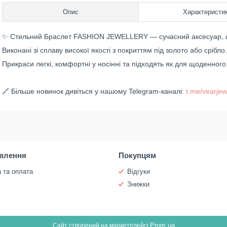
Опис
Характеристи
✨ Стильний Браслет FASHION JEWELLERY — сучасний аксесуар, щ
Виконані зі сплаву високої якості з покриттям під золото або срібло.
Прикраси легкі, комфортні у носінні та підходять як для щоденного 
🔗 Більше новинок дивіться у нашому Telegram-каналі:
t.me/vearjew
влення
Покупцям
 та оплата
Відгуки
и
Знижки
Prom.ua
Сайт створений на маркетплейсі