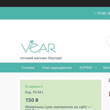
✨ Нові п
оптовий магазин біжутерії
Головна
Нові надходження
XUPING
Stai
В наявності
Код:
Fb-54-L
150 ₴
Мінімальна сума замовлення на сайті —