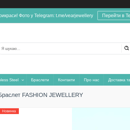
рикраси! Фото у Telegram: t.me/vearjewellery
Перейти в T
nless Steel
Браслети
Контакти
Про нас
Доставка т
Браслет FASHION JEWELLERY
Новинка