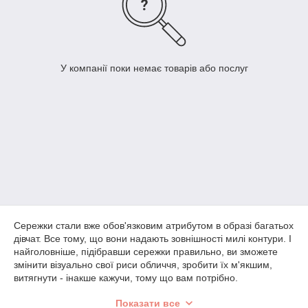
У компанії поки немає товарів або послуг
Сережки стали вже обов'язковим атрибутом в образі багатьох
дівчат. Все тому, що вони надають зовнішності милі контури. І
найголовніше, підібравши сережки правильно, ви зможете
змінити візуально свої риси обличчя, зробити їх м'якшим,
витягнути - інакше кажучи, тому що вам потрібно.
У нашому онлайн-оптовому магазині ювелірної біжутерії Vear
Показати все