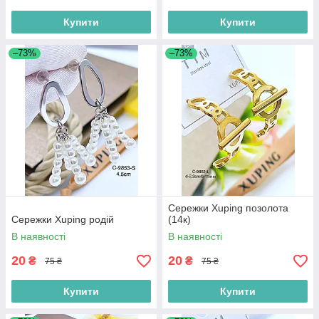
Купити
Купити
–73%
–73%
Сережки Xuping позолота
Сережки Xuping родій
(14к)
В наявності
В наявності
20
20
₴
₴
75 ₴
75 ₴
Купити
Купити