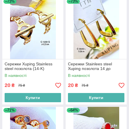
–73%
–73%
Сережки Xuping Stainless
Сережки Stainlees steel
steel позолота (14-K)
Xuping позолота 14 до
В наявності
В наявності
20
20
₴
₴
75 ₴
75 ₴
Купити
Купити
–71%
–64%