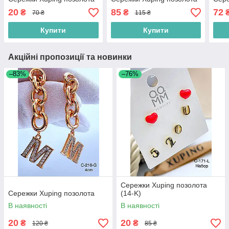
20
85
72
₴
₴
70 ₴
115 ₴
Купити
Купити
Акційні пропозиції та новинки
–83%
–76%
Сережки Xuping позолота
Сережки Xuping позолота
(14-K)
В наявності
В наявності
20
20
₴
₴
120 ₴
85 ₴