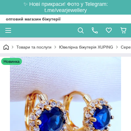
✨ Нові прикраси! Фото у Telegram:
t.me/vearjewellery
оптовий магазин біжутерії
Товари та послуги
Ювелірна біжутерія XUPING
Сере
Новинка