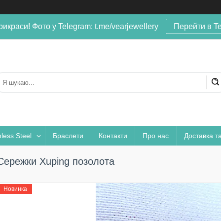
рикраси! Фото у Telegram: t.me/vearjewellery
Перейти в T
nless Steel
Браслети
Контакти
Про нас
Доставка т
Сережки Xuping позолота
Новинка