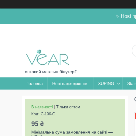
✨ Нові п
оптовий магазин біжутерії
Головна
Нові надходження
XUPING
Stai
В наявності
Тільки оптом
Код:
C-196-G
95 ₴
Мінімальна сума замовлення на сайті —