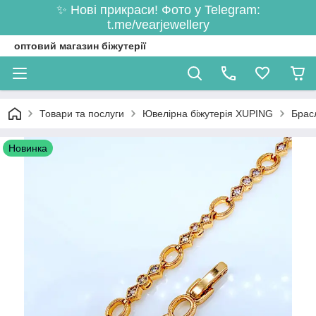
✨ Нові прикраси! Фото у Telegram:
t.me/vearjewellery
оптовий магазин біжутерії
Товари та послуги
Ювелірна біжутерія XUPING
Брас
Новинка