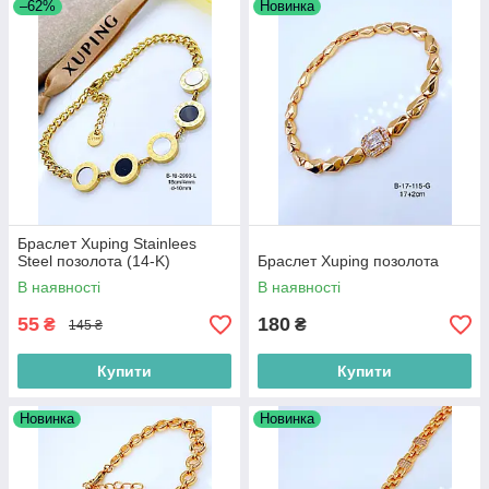
–62%
Новинка
Браслет Xuping Stainlees
Steel позолота (14-K)
Браслет Xuping позолота
В наявності
В наявності
55
180
₴
₴
145 ₴
Купити
Купити
Новинка
Новинка