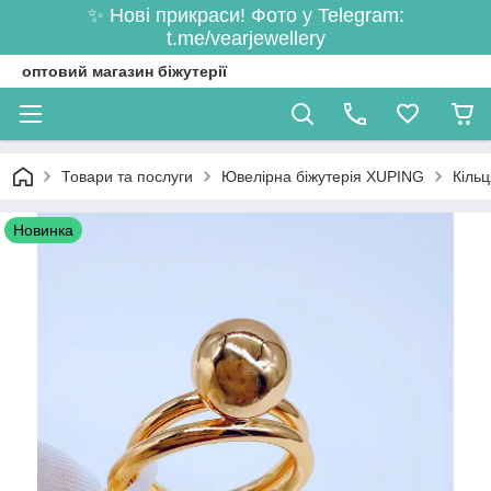
✨ Нові прикраси! Фото у Telegram:
t.me/vearjewellery
оптовий магазин біжутерії
Товари та послуги
Ювелірна біжутерія XUPING
Кільц
Новинка