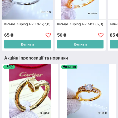
Кільце Xuping R-118-S(7,8)
Кільце Xuping R-1581 (6,9)
Кіль
65
50
85
₴
₴
Купити
Купити
Акційні пропозиції та новинки
–59%
Новинка