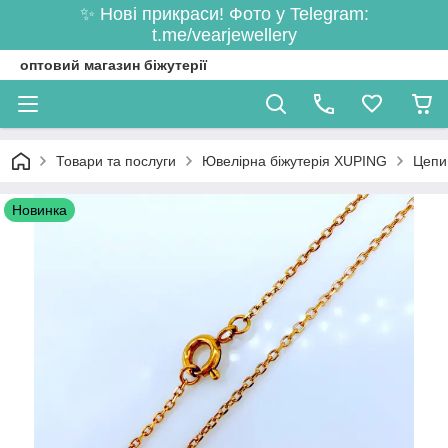
✨ Нові прикраси! Фото у Telegram:
t.me/vearjewellery
оптовий магазин біжутерії
Товари та послуги
Ювелірна біжутерія XUPING
Цепи
Новинка