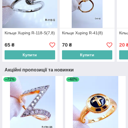
Кільце Xuping R-118-S(7,8)
Кільце Xuping R-41(8)
Кіль
65
70
20
₴
₴
Купити
Купити
Акційні пропозиції та новинки
–71%
–60%