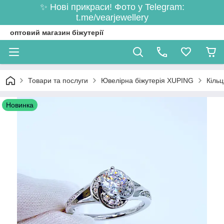
✨ Нові прикраси! Фото у Telegram:
t.me/vearjewellery
оптовий магазин біжутерії
Товари та послуги
Ювелірна біжутерія XUPING
Кільц
Новинка