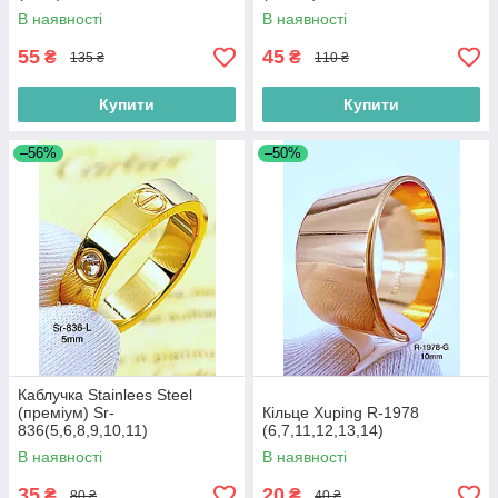
В наявності
В наявності
55
45
₴
₴
135 ₴
110 ₴
Купити
Купити
–56%
–50%
Каблучка Stainlees Steel
(преміум) Sr-
Кільце Xuping R-1978
836(5,6,8,9,10,11)
(6,7,11,12,13,14)
В наявності
В наявності
35
20
₴
₴
80 ₴
40 ₴