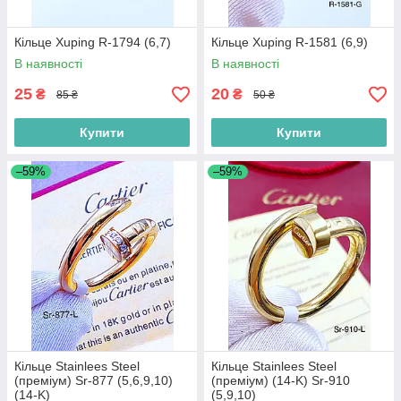
Кільце Xuping R-1794 (6,7)
Кільце Xuping R-1581 (6,9)
В наявності
В наявності
25
20
₴
₴
85 ₴
50 ₴
Купити
Купити
–59%
–59%
Кільце Stainlees Steel
Кільце Stainlees Steel
(преміум) Sr-877 (5,6,9,10)
(преміум) (14-K) Sr-910
(14-K)
(5,9,10)