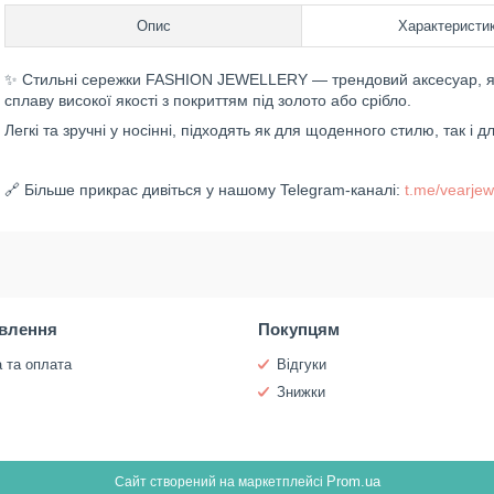
Опис
Характеристи
✨ Стильні сережки FASHION JEWELLERY — трендовий аксесуар, який
сплаву високої якості з покриттям під золото або срібло.
Легкі та зручні у носінні, підходять як для щоденного стилю, так і д
🔗 Більше прикрас дивіться у нашому Telegram-каналі:
t.me/vearjew
влення
Покупцям
 та оплата
Відгуки
и
Знижки
Prom.ua
Сайт створений на маркетплейсі