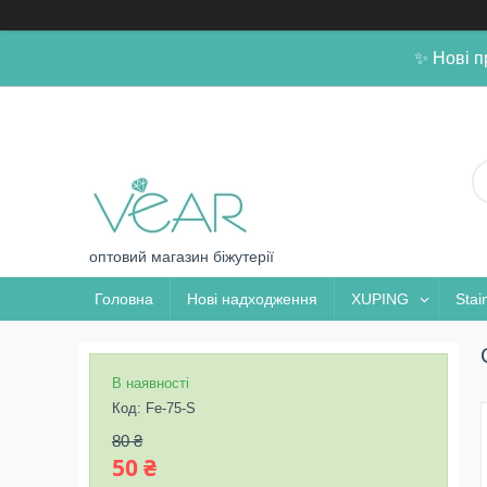
✨ Нові п
оптовий магазин біжутерії
Головна
Нові надходження
XUPING
Stai
В наявності
Код:
Fe-75-S
80 ₴
50 ₴