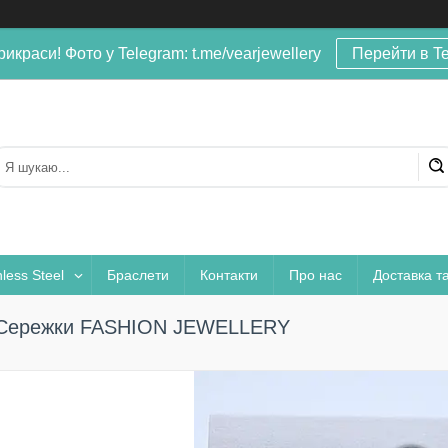
рикраси! Фото у Telegram: t.me/vearjewellery
Перейти в T
nless Steel
Браслети
Контакти
Про нас
Доставка т
Сережки FASHION JEWELLERY