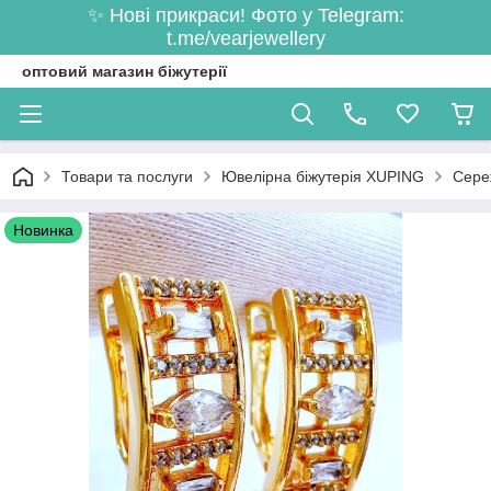
✨ Нові прикраси! Фото у Telegram:
t.me/vearjewellery
оптовий магазин біжутерії
Товари та послуги
Ювелірна біжутерія XUPING
Сере
Новинка