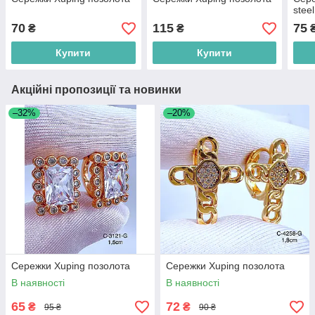
stee
70
115
75
₴
₴
Купити
Купити
Акційні пропозиції та новинки
–32%
–20%
Сережки Xuping позолота
Сережки Xuping позолота
В наявності
В наявності
65
72
₴
₴
95 ₴
90 ₴