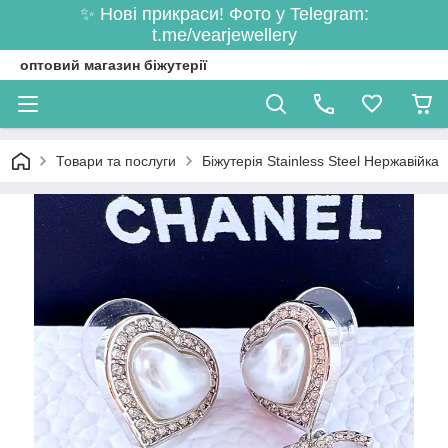
✨ Нові прикраси! Фото у Telegram:
t.me/vearjewellery
оптовий магазин біжутерії
Товари та послуги
Біжутерія Stainless Steel Нержавійка