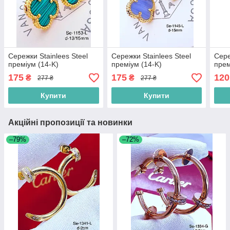
Сережки Stainlees Steel
Сережки Stainlees Steel
Сере
преміум (14-K)
преміум (14-K)
пре
175
175
120
₴
₴
277 ₴
277 ₴
Купити
Купити
Акційні пропозиції та новинки
–79%
–72%