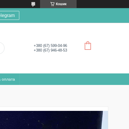
Кошик
elegram
+380 (67) 599-04-96
+380 (67) 946-48-53
а оплата