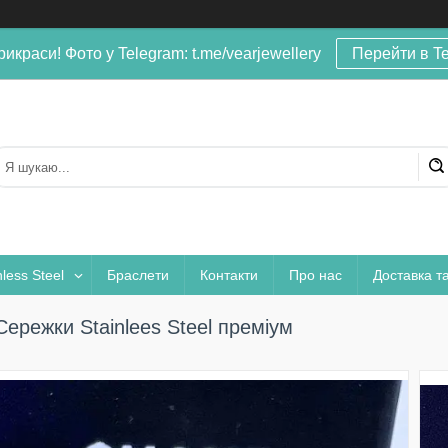
рикраси! Фото у Telegram: t.me/vearjewellery
Перейти в T
nless Steel
Браслети
Контакти
Про нас
Доставка т
Сережки Stainlees Steel преміум