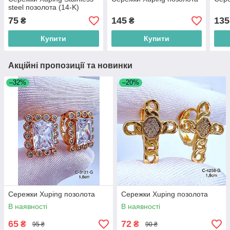
steel позолота (14-K)
75
145
135
₴
₴
Купити
Купити
Акційні пропозиції та новинки
–32%
–20%
Сережки Xuping позолота
Сережки Xuping позолота
В наявності
В наявності
65
72
₴
₴
95 ₴
90 ₴