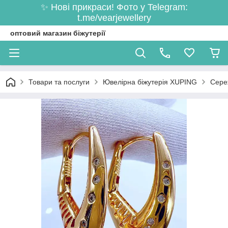
✨ Нові прикраси! Фото у Telegram:
t.me/vearjewellery
оптовий магазин біжутерії
Товари та послуги
Ювелірна біжутерія XUPING
Сере