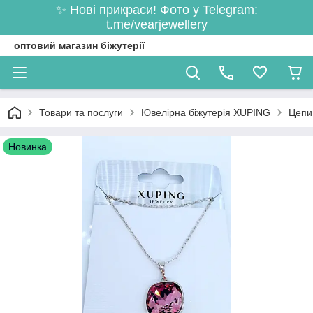
✨ Нові прикраси! Фото у Telegram:
t.me/vearjewellery
оптовий магазин біжутерії
Товари та послуги
Ювелірна біжутерія XUPING
Цепи
Новинка