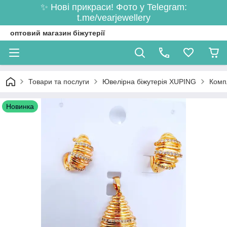
✨ Нові прикраси! Фото у Telegram:
t.me/vearjewellery
оптовий магазин біжутерії
Товари та послуги
Ювелірна біжутерія XUPING
Компл
Новинка