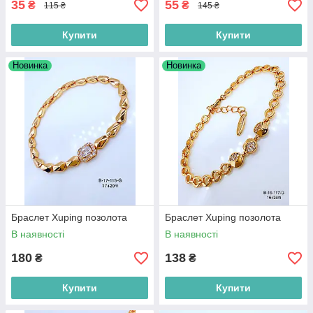
35
55
₴
₴
115 ₴
145 ₴
Купити
Купити
Новинка
Новинка
Браслет Xuping позолота
Браслет Xuping позолота
В наявності
В наявності
180
138
₴
₴
Купити
Купити