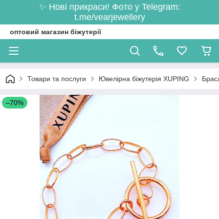
✨ Нові прикраси! Фото у Telegram:
t.me/vearjewellery
оптовий магазин біжутерії
Товари та послуги
Ювелірна біжутерія XUPING
Брас
–70%