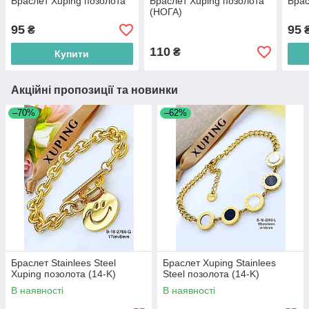
Браслет Xuping позолота
Браслет Xuping позолота
Брас
(НОГА)
95
95
₴
110
₴
Купити
Акційні пропозиції та новинки
–70%
–62%
Браслет Stainlees Steel
Браслет Xuping Stainlees
Xuping позолота (14-K)
Steel позолота (14-K)
В наявності
В наявності