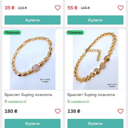
35
55
₴
₴
115 ₴
145 ₴
Купити
Купити
Новинка
Новинка
Браслет Xuping позолота
Браслет Xuping позолота
В наявності
В наявності
180
138
₴
₴
Купити
Купити