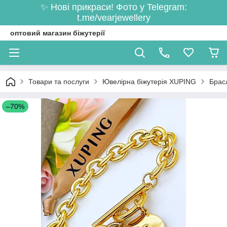
✨ Нові прикраси! Фото у Telegram:
t.me/vearjewellery
оптовий магазин біжутерії
Товари та послуги
Ювелірна біжутерія XUPING
Брас
–70%