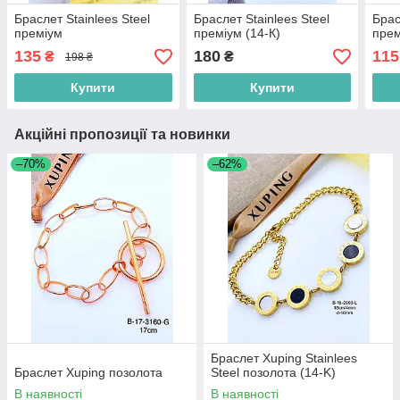
Браслет Stainlees Steel
Браслет Stainlees Steel
Брас
преміум
преміум (14-К)
пре
135
180
115
₴
₴
198 ₴
Купити
Купити
Акційні пропозиції та новинки
–70%
–62%
Браслет Xuping Stainlees
Браслет Xuping позолота
Steel позолота (14-K)
В наявності
В наявності