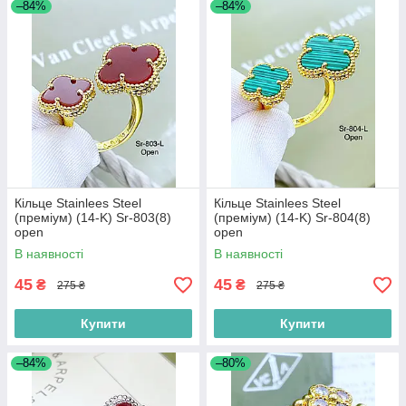
–84%
–84%
Кільце Stainlees Steel
Кільце Stainlees Steel
(преміум) (14-K) Sr-803(8)
(преміум) (14-K) Sr-804(8)
open
open
В наявності
В наявності
45
45
₴
₴
275 ₴
275 ₴
Купити
Купити
–84%
–80%