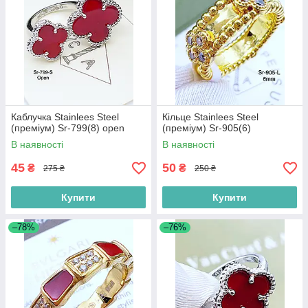
Каблучка Stainlees Steel
Кільце Stainlees Steel
(преміум) Sr-799(8) open
(преміум) Sr-905(6)
В наявності
В наявності
45
50
₴
₴
275 ₴
250 ₴
Купити
Купити
–78%
–76%