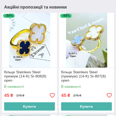
Акційні пропозиції та новинки
–84%
–84%
Кільце Stainlees Steel
Кільце Stainlees Steel
преміум (14-K) Sr-808(8)
(преміум) (14-K) Sr-807(8)
open
open
В наявності
В наявності
45
45
₴
₴
275 ₴
275 ₴
Купити
Купити