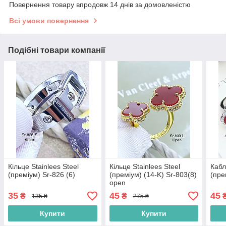
Повернення товару впродовж 14 днів за домовленістю
Всі умови повернення
Подібні товари компанії
Кільце Stainlees Steel
Кільце Stainlees Steel
Кабл
(преміум) Sr-826 (6)
(преміум) (14-K) Sr-803(8)
(пре
open
35
45
45
₴
₴
135 ₴
275 ₴
Купити
Купити