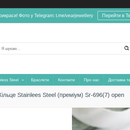
рикраси! Фото у Telegram: t.me/vearjewellery
Перейти в T
nless Steel
Браслети
Контакти
Про нас
Доставка т
Кільце Stainlees Steel (преміум) Sr-696(7) open