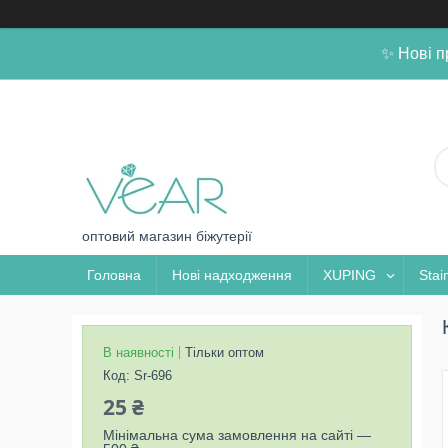
✨ Нові п
оптовий магазин біжутерії
Головна
Нові надходження
XUPING
Stai
В наявності
Тільки оптом
Код:
Sr-696
25 ₴
Мінімальна сума замовлення на сайті —