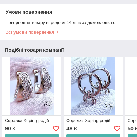
Умови повернення
Повернення товару впродовж 14 днів за домовленістю
Всі умови повернення
Подібні товари компанії
Сережки Xuping родій
Сережки Xuping родій
Сере
90
48
50
₴
₴