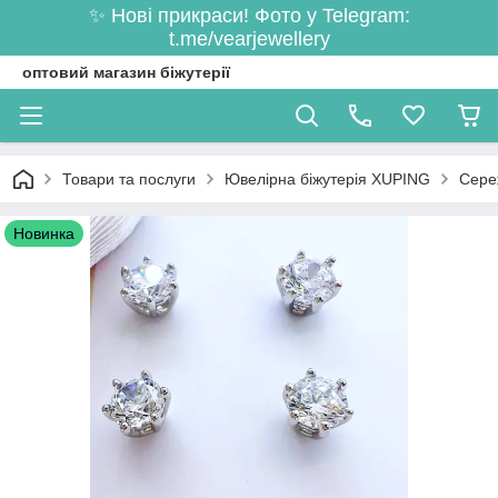
✨ Нові прикраси! Фото у Telegram:
t.me/vearjewellery
оптовий магазин біжутерії
Товари та послуги
Ювелірна біжутерія XUPING
Сере
Новинка