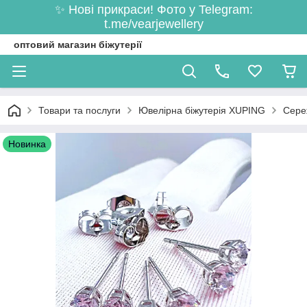
✨ Нові прикраси! Фото у Telegram:
t.me/vearjewellery
оптовий магазин біжутерії
Товари та послуги
Ювелірна біжутерія XUPING
Сере
Новинка