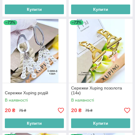
Купити
Купити
–73%
–73%
Сережки Xuping позолота
Сережки Xuping родій
(14к)
В наявності
В наявності
20
20
₴
₴
75 ₴
75 ₴
Купити
Купити