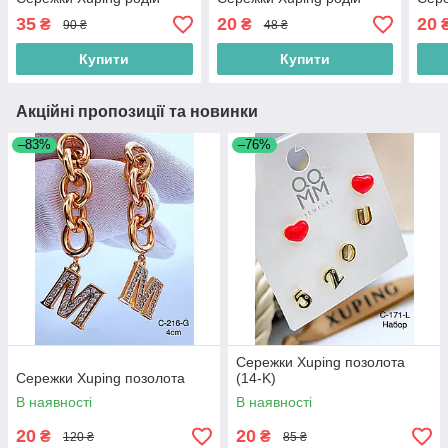
35
20
20
₴
₴
90 ₴
48 ₴
Купити
Купити
Акційні пропозиції та новинки
–83%
–76%
Сережки Xuping позолота
Сережки Xuping позолота
(14-K)
В наявності
В наявності
20
20
₴
₴
120 ₴
85 ₴