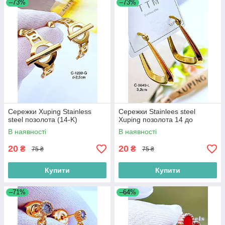
–73%
–73%
Сережки Xuping Stainless
Сережки Stainlees steel
steel позолота (14-K)
Xuping позолота 14 до
В наявності
В наявності
20
20
₴
₴
75 ₴
75 ₴
Купити
Купити
–71%
–64%