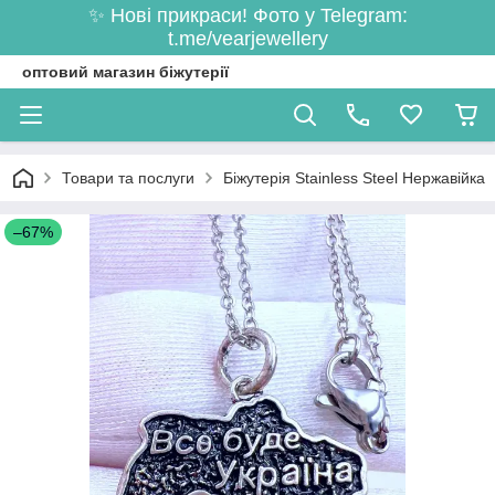
✨ Нові прикраси! Фото у Telegram:
t.me/vearjewellery
оптовий магазин біжутерії
Товари та послуги
Біжутерія Stainless Steel Нержавійка
–67%