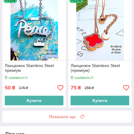
–71%
–71%
Ланцюжок Stainless Steel
Ланцюжок Stainlees Steel
преміум
(преміум)
В наявності
В наявності
50
75
₴
₴
175 ₴
255 ₴
Купити
Купити
Показати ще