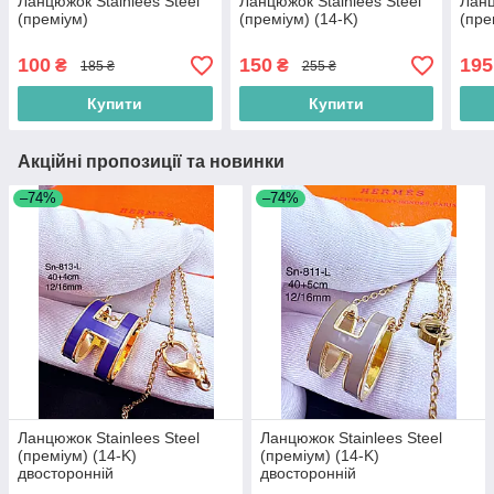
Ланцюжок Stainlees Steel
Ланцюжок Stainlees Steel
Ланц
(преміум)
(преміум) (14-K)
(пре
100
150
195
₴
₴
185 ₴
255 ₴
Купити
Купити
Акційні пропозиції та новинки
–74%
–74%
Ланцюжок Stainlees Steel
Ланцюжок Stainlees Steel
(преміум) (14-K)
(преміум) (14-K)
двосторонній
двосторонній