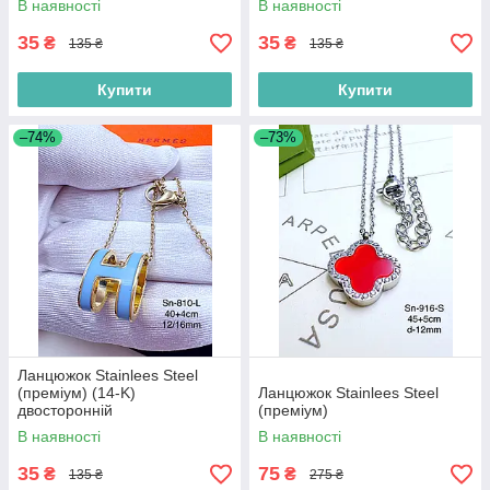
В наявності
В наявності
35
35
₴
₴
135 ₴
135 ₴
Купити
Купити
–74%
–73%
Ланцюжок Stainlees Steel
(преміум) (14-K)
Ланцюжок Stainlees Steel
двосторонній
(преміум)
В наявності
В наявності
35
75
₴
₴
135 ₴
275 ₴