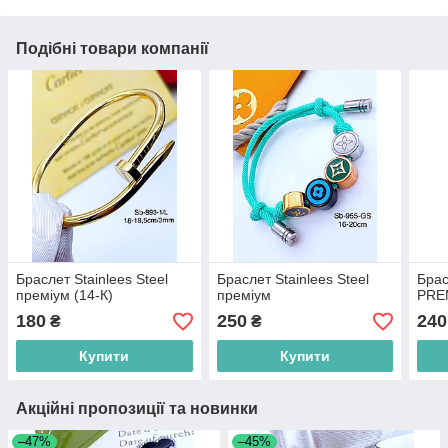
Подібні товари компанії
Браслет Stainlees Steel
Браслет Stainlees Steel
Брас
преміум (14-К)
преміум
PRE
180
250
240
₴
₴
Купити
Купити
Акційні пропозиції та новинки
–47%
–45%