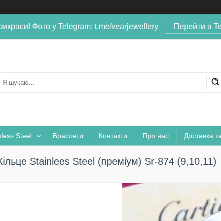
рикраси! Фото у Telegram: t.me/vearjewellery
Перейти в T
nless Steel
Браслети
Контакти
Про нас
Доставка т
Кільце Stainlees Steel (преміум) Sr-874 (9,10,11)