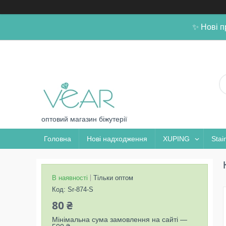
✨ Нові п
оптовий магазин біжутерії
Головна
Нові надходження
XUPING
Stai
В наявності
Тільки оптом
Код:
Sr-874-S
80 ₴
Мінімальна сума замовлення на сайті —