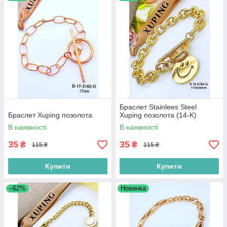
Браслет Stainlees Steel
Браслет Xuping позолота
Xuping позолота (14-K)
В наявності
В наявності
35
35
₴
₴
115 ₴
115 ₴
Купити
Купити
–62%
Новинка