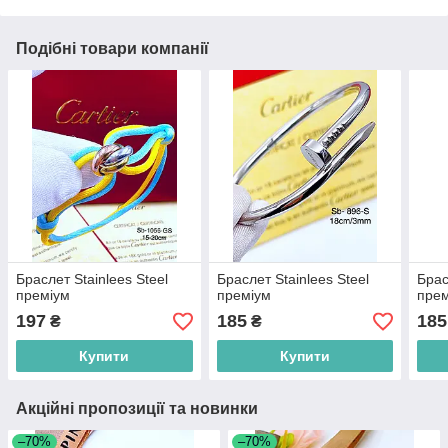
Подібні товари компанії
Браслет Stainlees Steel
Браслет Stainlees Steel
Брас
преміум
преміум
пре
197
185
185
₴
₴
Купити
Купити
Акційні пропозиції та новинки
–70%
–70%