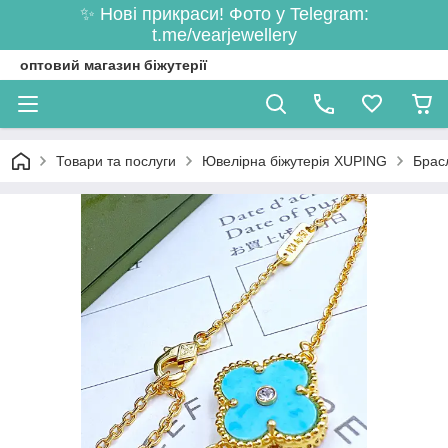
✨ Нові прикраси! Фото у Telegram:
t.me/vearjewellery
оптовий магазин біжутерії
Товари та послуги
Ювелірна біжутерія XUPING
Брас