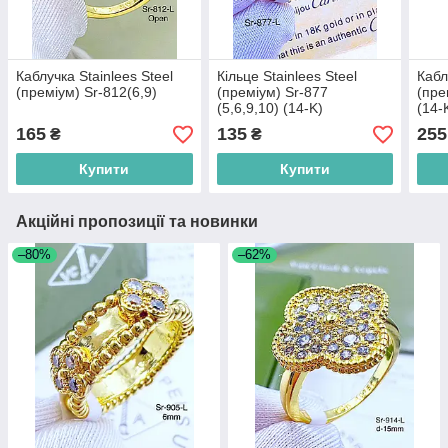
Каблучка Stainlees Steel
Кільце Stainlees Steel
Кабл
(преміум) Sr-812(6,9)
(преміум) Sr-877
(пре
(5,6,9,10) (14-K)
(14-
165
135
255
₴
₴
Купити
Купити
Акційні пропозиції та новинки
–80%
–62%