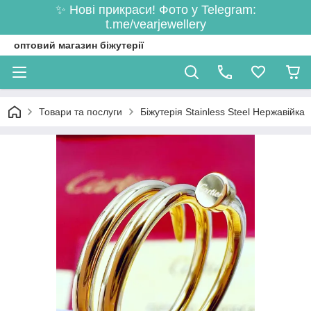
✨ Нові прикраси! Фото у Telegram:
t.me/vearjewellery
оптовий магазин біжутерії
Товари та послуги
Біжутерія Stainless Steel Нержавійка