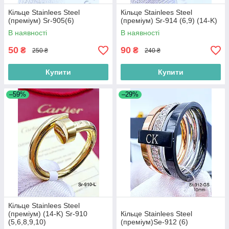
Кільце Stainlees Steel
Кільце Stainlees Steel
(преміум) Sr-905(6)
(преміум) Sr-914 (6,9) (14-K)
В наявності
В наявності
50
90
₴
₴
250 ₴
240 ₴
Купити
Купити
–59%
–29%
Кільце Stainlees Steel
(преміум) (14-K) Sr-910
Кільце Stainlees Steel
(5,6,8,9,10)
(преміум)Se-912 (6)