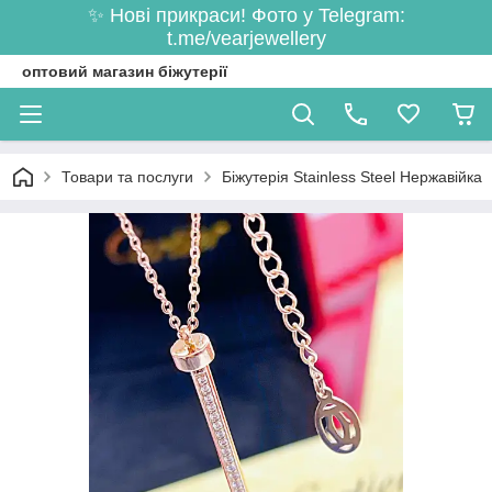
✨ Нові прикраси! Фото у Telegram:
t.me/vearjewellery
оптовий магазин біжутерії
Товари та послуги
Біжутерія Stainless Steel Нержавійка