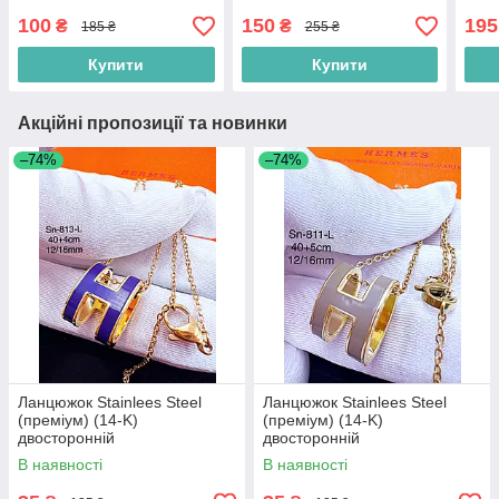
100
150
195
₴
₴
185 ₴
255 ₴
Купити
Купити
Акційні пропозиції та новинки
–74%
–74%
Ланцюжок Stainlees Steel
Ланцюжок Stainlees Steel
(преміум) (14-K)
(преміум) (14-K)
двосторонній
двосторонній
В наявності
В наявності