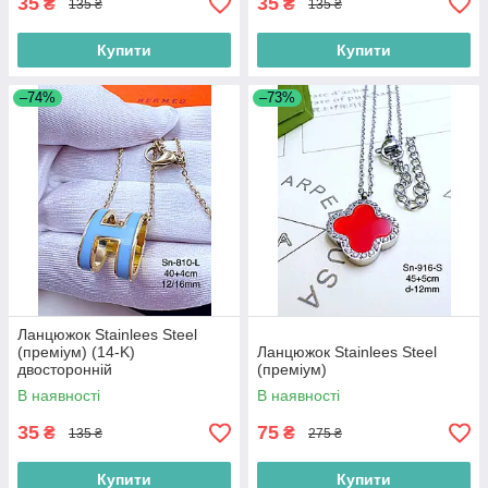
35
35
₴
₴
135 ₴
135 ₴
Купити
Купити
–74%
–73%
Ланцюжок Stainlees Steel
(преміум) (14-K)
Ланцюжок Stainlees Steel
двосторонній
(преміум)
В наявності
В наявності
35
75
₴
₴
135 ₴
275 ₴
Купити
Купити