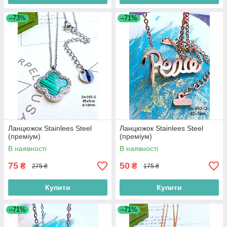
–73%
–71%
Ланцюжок Stainlees Steel
Ланцюжок Stainlees Steel
(преміум)
(преміум)
В наявності
В наявності
75
50
₴
₴
275 ₴
175 ₴
Купити
Купити
–71%
–71%