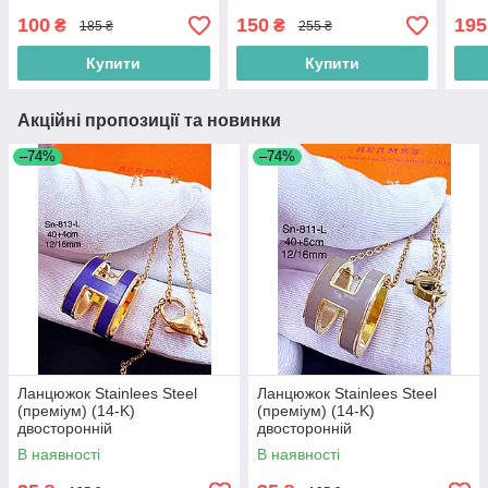
100
150
195
₴
₴
185 ₴
255 ₴
Купити
Купити
Акційні пропозиції та новинки
–74%
–74%
Ланцюжок Stainlees Steel
Ланцюжок Stainlees Steel
(преміум) (14-K)
(преміум) (14-K)
двосторонній
двосторонній
В наявності
В наявності