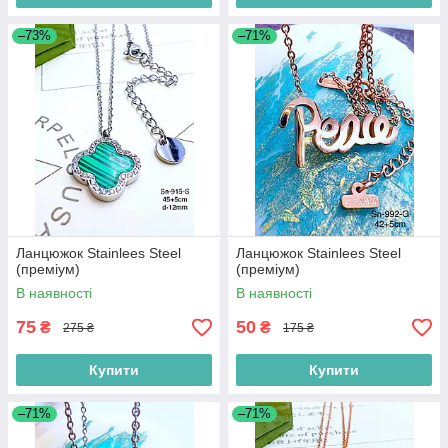
–73%
–71%
Ланцюжок Stainlees Steel
Ланцюжок Stainlees Steel
(преміум)
(преміум)
В наявності
В наявності
75
50
₴
₴
275 ₴
175 ₴
Купити
Купити
–71%
–71%