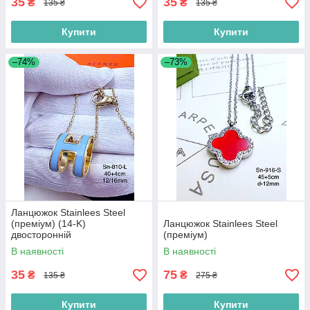
35
35
₴
₴
135 ₴
135 ₴
Купити
Купити
–74%
–73%
Ланцюжок Stainlees Steel
(преміум) (14-K)
Ланцюжок Stainlees Steel
двосторонній
(преміум)
В наявності
В наявності
35
75
₴
₴
135 ₴
275 ₴
Купити
Купити