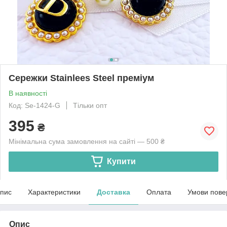
Сережки Stainlees Steel преміум
В наявності
Код: Se-1424-G
Тільки опт
395
₴
Мінімальна сума замовлення на сайті — 500 ₴
Купити
пис
Характеристики
Доставка
Оплата
Умови пове
Опис