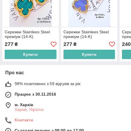
Сережки Stainlees Steel
Сережки Stainlees Steel
Сере
преміум (14-K)
преміум (14-K)
пре
277
277
240
₴
₴
Купити
Купити
Про нас
98% позитивних з 59 відгуків за рік
Працює з 30.11.2016
м. Харків
Харків, Україна
Контакти
Сьогодні працює з 08:00 до 17:00