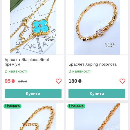
Браслет Stainlees Steel
преміум
Браслет Xuping позолота
В наявності
В наявності
95
180
₴
₴
210 ₴
Купити
Купити
Новинка
Новинка