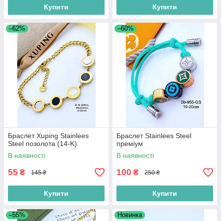
Купити
Купити
–62%
–60%
Браслет Xuping Stainlees
Браслет Stainlees Steel
Steel позолота (14-K)
преміум
В наявності
В наявності
55
100
₴
₴
145 ₴
250 ₴
Купити
Купити
–55%
Новинка