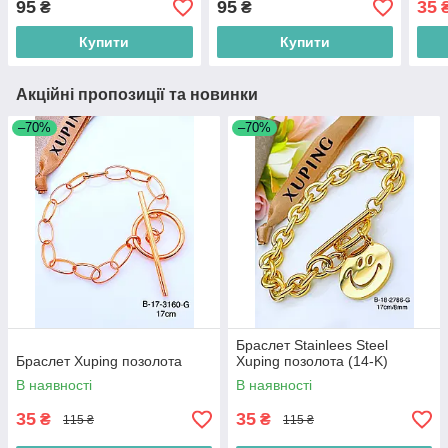
95
95
35
₴
₴
Купити
Купити
Акційні пропозиції та новинки
–70%
–70%
Браслет Stainlees Steel
Браслет Xuping позолота
Xuping позолота (14-K)
В наявності
В наявності
35
35
₴
₴
115 ₴
115 ₴