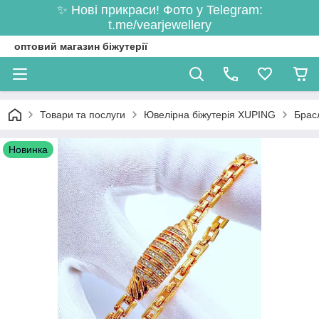
✨ Нові прикраси! Фото у Telegram:
t.me/vearjewellery
оптовий магазин біжутерії
Товари та послуги
Ювелірна біжутерія XUPING
Брас
Новинка