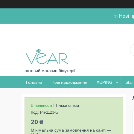
✨ Нові п
оптовий магазин біжутерії
Головна
Нові надходження
XUPING
Stai
В наявності
Тільки оптом
Код:
Pn-1123-G
20 ₴
Мінімальна сума замовлення на сайті —