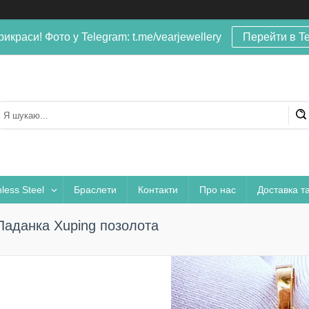
рикраси! Фото у Telegram: t.me/vearjewellery
Перейти в T
nless Steel
Браслети
Контакти
Про нас
Доставка т
Ладанка Xuping позолота