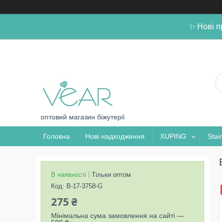
✨ Нові п
оптовий магазин біжутерії
Головна
Нові надходження
XUPING
Stai
В наявності
Тільки оптом
Код:
B-17-3758-G
275 ₴
Мінімальна сума замовлення на сайті —