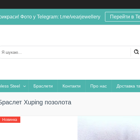
рикраси! Фото у Telegram: t.me/vearjewellery
Перейти в T
nless Steel
Браслети
Контакти
Про нас
Доставка т
Браслет Xuping позолота
Новинка