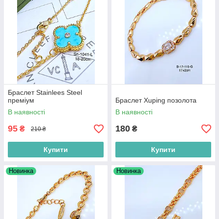
Браслет Stainlees Steel
преміум
Браслет Xuping позолота
В наявності
В наявності
95
180
₴
₴
210 ₴
Купити
Купити
Новинка
Новинка