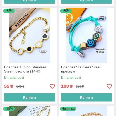
–62%
–60%
Браслет Xuping Stainlees
Браслет Stainlees Steel
Steel позолота (14-K)
преміум
В наявності
В наявності
55
100
₴
₴
145 ₴
250 ₴
Купити
Купити
–55%
Новинка