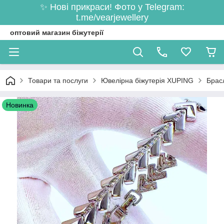
✨ Нові прикраси! Фото у Telegram:
t.me/vearjewellery
оптовий магазин біжутерії
Товари та послуги
Ювелірна біжутерія XUPING
Брас
Новинка