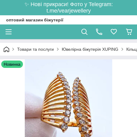
✨ Нові прикраси! Фото у Telegram:
t.me/vearjewellery
оптовий магазин біжутерії
Товари та послуги
Ювелірна біжутерія XUPING
Кільц
Новинка