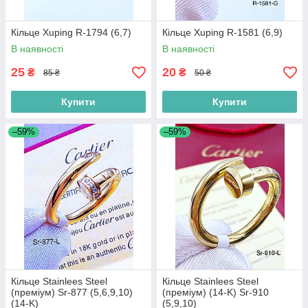
Кільце Xuping R-1794 (6,7)
Кільце Xuping R-1581 (6,9)
В наявності
В наявності
25
20
₴
₴
85 ₴
50 ₴
Купити
Купити
–59%
–59%
Кільце Stainlees Steel
Кільце Stainlees Steel
(преміум) Sr-877 (5,6,9,10)
(преміум) (14-K) Sr-910
(14-K)
(5,9,10)