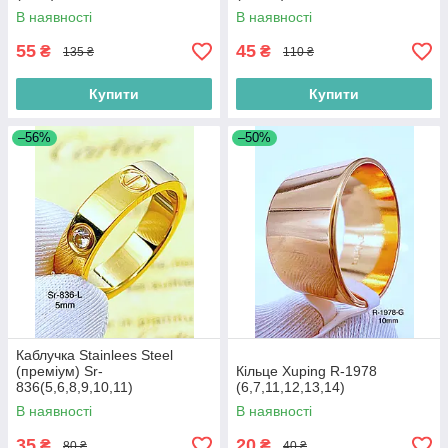
В наявності
В наявності
55
45
₴
₴
135 ₴
110 ₴
Купити
Купити
–56%
–50%
Каблучка Stainlees Steel
(преміум) Sr-
Кільце Xuping R-1978
836(5,6,8,9,10,11)
(6,7,11,12,13,14)
В наявності
В наявності
35
20
₴
₴
80 ₴
40 ₴