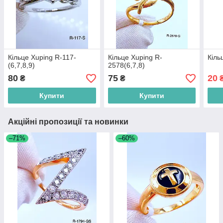
Кільце Xuping R-117-
Кільце Xuping R-
Кіль
(6,7,8,9)
2578(6,7,8)
80
75
20
₴
₴
Купити
Купити
Акційні пропозиції та новинки
–71%
–60%