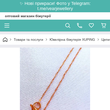
✨ Нові прикраси! Фото у Telegram:
t.me/vearjewellery
оптовий магазин біжутерії
Товари та послуги
Ювелірна біжутерія XUPING
Цепи