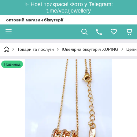
✨ Нові прикраси! Фото у Telegram:
t.me/vearjewellery
оптовий магазин біжутерії
Товари та послуги
Ювелірна біжутерія XUPING
Цепи
Новинка