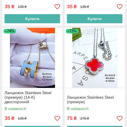
35
35
₴
₴
135 ₴
135 ₴
Купити
Купити
–74%
–73%
Ланцюжок Stainlees Steel
(преміум) (14-K)
Ланцюжок Stainlees Steel
двосторонній
(преміум)
В наявності
В наявності
35
75
₴
₴
135 ₴
275 ₴