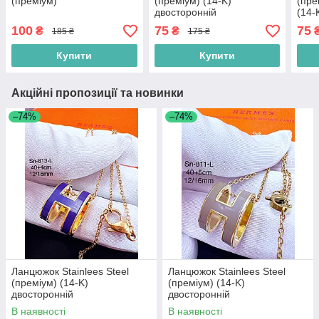
(преміум)
(преміум) (14-K)
(пре
двосторонній
(14-
100
75
75
₴
₴
185 ₴
175 ₴
Купити
Купити
Акційні пропозиції та новинки
–74%
–74%
Ланцюжок Stainlees Steel
Ланцюжок Stainlees Steel
(преміум) (14-K)
(преміум) (14-K)
двосторонній
двосторонній
В наявності
В наявності