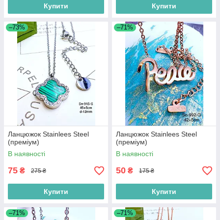
Купити
Купити
–73%
–71%
Ланцюжок Stainlees Steel
Ланцюжок Stainlees Steel
(преміум)
(преміум)
В наявності
В наявності
75
50
₴
₴
275 ₴
175 ₴
Купити
Купити
–71%
–71%