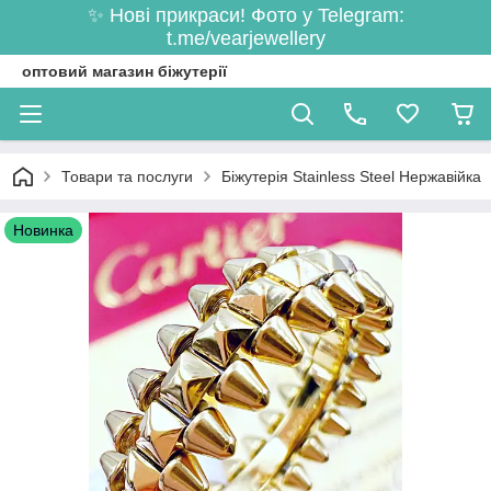
✨ Нові прикраси! Фото у Telegram:
t.me/vearjewellery
оптовий магазин біжутерії
Товари та послуги
Біжутерія Stainless Steel Нержавійка
Новинка