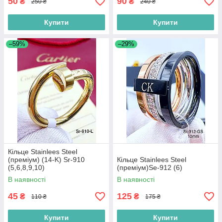
50
90
₴
₴
250 ₴
240 ₴
Купити
Купити
–59%
–29%
Кільце Stainlees Steel
(преміум) (14-K) Sr-910
Кільце Stainlees Steel
(5,6,8,9,10)
(преміум)Se-912 (6)
В наявності
В наявності
45
125
₴
₴
110 ₴
175 ₴
Купити
Купити