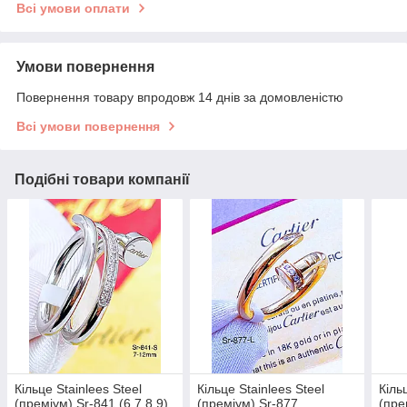
Всі умови оплати
Умови повернення
Повернення товару впродовж 14 днів за домовленістю
Всі умови повернення
Подібні товари компанії
Кільце Stainlees Steel
Кільце Stainlees Steel
Кіль
(преміум) Sr-841 (6,7,8,9)
(преміум) Sr-877
(пре