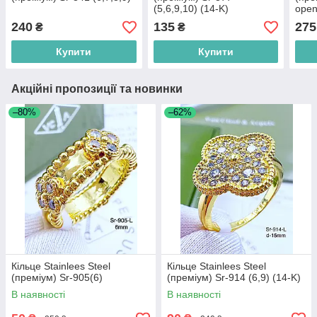
(5,6,9,10) (14-K)
ope
240
135
275
₴
₴
Купити
Купити
Акційні пропозиції та новинки
–80%
–62%
Кільце Stainlees Steel
Кільце Stainlees Steel
(преміум) Sr-905(6)
(преміум) Sr-914 (6,9) (14-K)
В наявності
В наявності