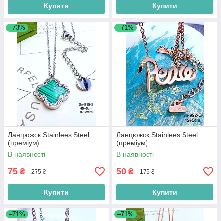
Купити
Купити
–73%
–71%
Ланцюжок Stainlees Steel
Ланцюжок Stainlees Steel
(преміум)
(преміум)
В наявності
В наявності
75
50
₴
₴
275 ₴
175 ₴
Купити
Купити
–71%
–71%