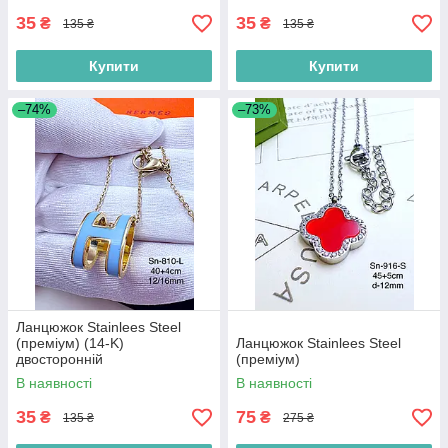
35
35
₴
₴
135 ₴
135 ₴
Купити
Купити
–74%
–73%
Ланцюжок Stainlees Steel
(преміум) (14-K)
Ланцюжок Stainlees Steel
двосторонній
(преміум)
В наявності
В наявності
35
75
₴
₴
135 ₴
275 ₴