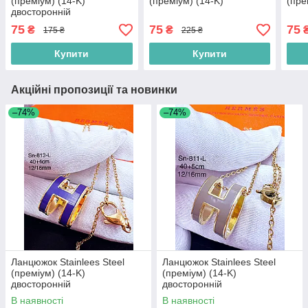
(преміум) (14-K)
(преміум) (14-K)
(пре
двосторонній
75
75
75
₴
₴
175 ₴
225 ₴
Купити
Купити
Акційні пропозиції та новинки
–74%
–74%
Ланцюжок Stainlees Steel
Ланцюжок Stainlees Steel
(преміум) (14-K)
(преміум) (14-K)
двосторонній
двосторонній
В наявності
В наявності