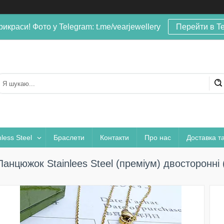
рикраси! Фото у Telegram: t.me/vearjewellery
Перейти в T
nless Steel
Браслети
Контакти
Про нас
Доставка т
Ланцюжок Stainlees Steel (преміум) двосторонні 