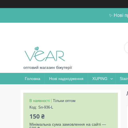
✨ Нові п
оптовий магазин біжутерії
Головна
Нові надходження
XUPING
Stai
В наявності
Тільки оптом
Код:
Sn-936-L
150 ₴
Мінімальна сума замовлення на сайті —