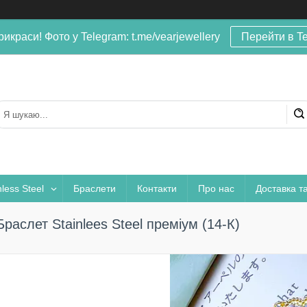
рикраси! Фото у Telegram: t.me/vearjewellery
Перейти в T
nless Steel
Браслети
Контакти
Про нас
Доставка т
Браслет Stainlees Steel преміум (14-К)