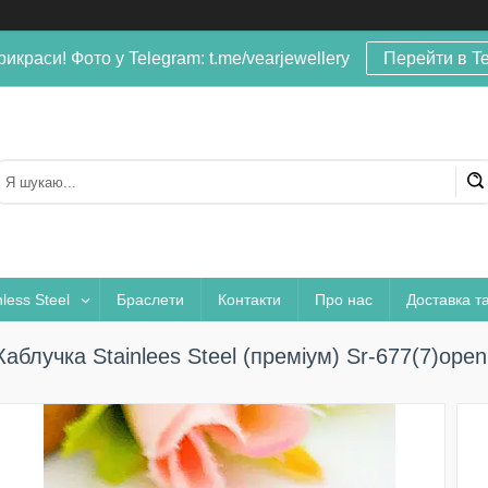
рикраси! Фото у Telegram: t.me/vearjewellery
Перейти в T
nless Steel
Браслети
Контакти
Про нас
Доставка т
Каблучка Stainlees Steel (преміум) Sr-677(7)open