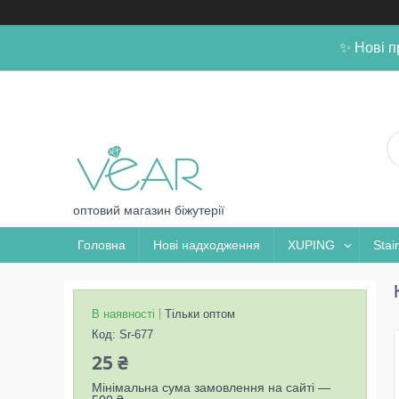
✨ Нові п
оптовий магазин біжутерії
Головна
Нові надходження
XUPING
Stai
В наявності
Тільки оптом
Код:
Sr-677
25 ₴
Мінімальна сума замовлення на сайті —